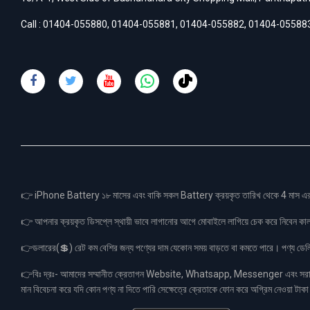
Call :
01404-055880
,
01404-055881
,
01404-055882
,
01404-05588
👉 iPhone Battery ১৮ মাসের এবং বাকি সকল Battery ক্রয়কৃত তারিখ থেকে 4 মা
👉 আপনার ক্রয়কৃত ডিসপ্লে স্থায়ী ভাবে লাগানোর আগে মোবাইলে লাগিয়ে চেক করে নিবেন কা
👉ডলারের(💲) রেট কম বেশির জন্য পণ্যের দাম যেকোন সময় বাড়তে বা কমতে পারে। পণ্য ডেলিভা
👉বিঃ দ্রঃ- আমাদের সম্মানীত ক্রেতাগন Website, Whatsapp, Messenger এবং সরাসরী 
মান বিবেচনা করে যদি কোন পণ্য না দিতে পারি সেক্ষেত্রে ক্রেতাকে ফোন করে অগ্রিম নেওয়া ট