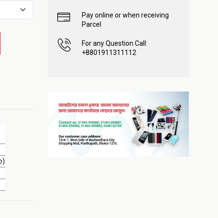
Pay online or when receiving
Parcel
For any Question Call:
+8801911311112
o)