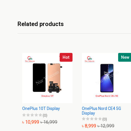
Related products
Hot
New
OnePlus 10T Display
OnePlus Nord CE4 5G
Display
(0)
(0)
৳ 10,999
৳ 16,999
৳ 8,999
৳ 12,999