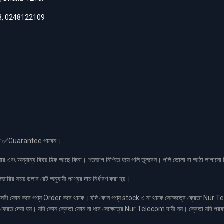
3
,
0248122109
স এর ✅Guarantee পাবেন।
লার এবং অন্যান্য বিষয় ঠিক আছে কিনা। শতভাগ নিশ্চিত হয়ে পলি তুলবেন। পলি তোলা বা আঠা লাগা
রির সময় ডলার রেট অনুযায়ী পণ্যের দাম নির্ধারণ করা হয়।
ফোন করে পণ্য Order করে থাকে। যদি কোন পণ্য stock এ না থাকে সেক্ষেত্রে ক্রেতা Nur Tel
াকা ফেরত দেয়া হয়। যদি কোন ক্রেতা ফোন না ধরে সেক্ষেত্রে Nur Telecom দায়ী নয়। ক্রেতা যদি পরব