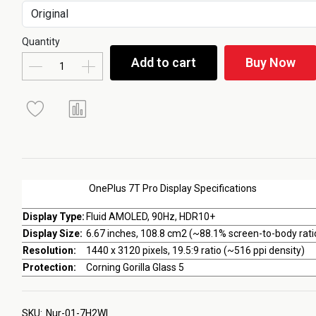
Quantity
Add to cart
Buy Now
OnePlus 7T Pro Display Specifications
Display Type:
Fluid AMOLED, 90Hz, HDR10+
Display Size:
6.67 inches, 108.8 cm2 (~88.1% screen-to-body rati
Resolution:
1440 x 3120 pixels, 19.5:9 ratio (~516 ppi density)
Protection:
Corning Gorilla Glass 5
SKU:
Nur-01-7H2WI