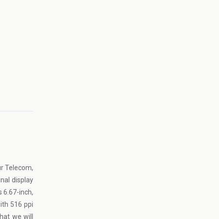
ur Telecom,
nal display
s 6.67-inch,
ith 516 ppi
hat we will