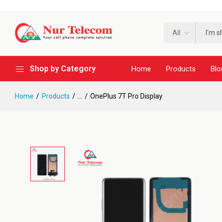
All
Shop by Category
Home
Products
Blo
Home
Products
...
OnePlus 7T Pro Display