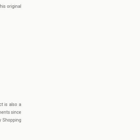
is original
t is also a
nents since
ty Shopping