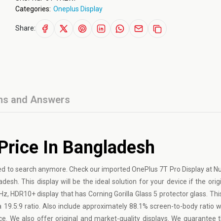
Categories:
Oneplus Display
Share:
ns and Answers
Price In Bangladesh
eed to search anymore. Check our imported OnePlus 7T Pro Display at N
sh. This display will be the ideal solution for your device if the origi
Hz, HDR10+ display that has Corning Gorilla Glass 5 protector glass. Thi
 19.5:9 ratio. Also include approximately 88.1% screen-to-body ratio w
ice. We also offer original and market-quality displays. We guarantee t