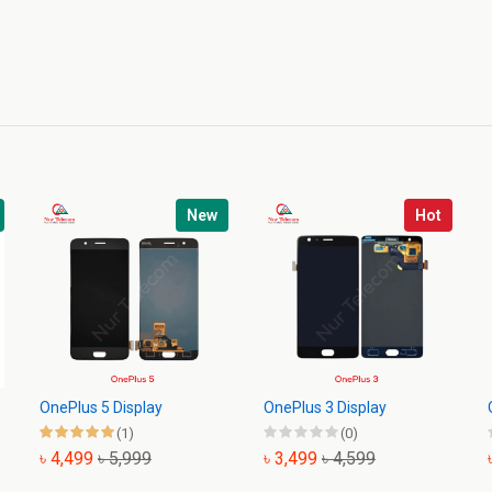
New
Hot
OnePlus 5 Display
OnePlus 3 Display
(1)
(0)
৳ 4,499
৳ 5,999
৳ 3,499
৳ 4,599