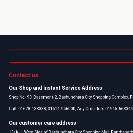
Contact us
Our Shop and Instant Service Address
Shop No- 93, Basement-2, Bashundhara City Shopping Complex, P
Call :
01678-133338
,
01614-956000
, Any Order Info:
01945-663344
Our customer care address
13/A-1, West Side of Bashundhara City Shopping Mall, Panthapat