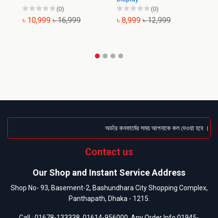
(0)
(0)
৳ 10,999
৳ 16,999
৳ 8,999
৳ 12,999
৳
অর্ডার কনফার্মের সময় আপনাকে কল দেওয়া হবে । ডেলিভ
Contact us
Our Shop and Instant Service Address
Shop No- 93, Basement-2, Bashundhara City Shopping Complex,
Panthapath, Dhaka - 1215.
Call :
01678-133338
,
01614-956000
, Any Order Info:
01945-