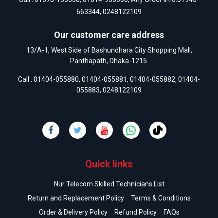
663344
,
0248122109
Our customer care address
13/A-1, West Side of Bashundhara City Shopping Mall,
Panthapath, Dhaka-1215.
Call :
01404-055880
,
01404-055881
,
01404-055882
,
01404-
055883
,
0248122109
Quick links
Nur Telecom Skilled Technicians List
Return and Replacement Policy
Terms & Conditions
Order & Delivery Policy
Refund Policy
FAQs