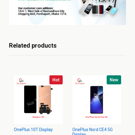
Related products
Hot
New
OnePlus 10T Display
OnePlus Nord CE4 5G
On
Display