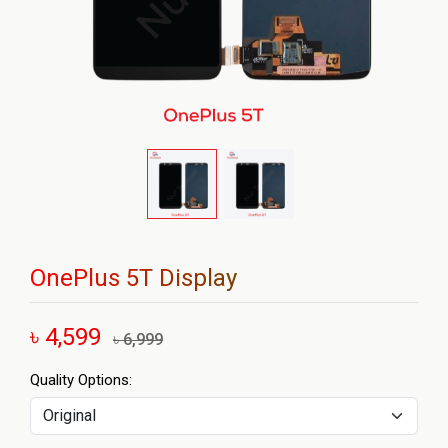
OnePlus 5T Display
৳ 4,599
৳ 6,999
Quality Options: