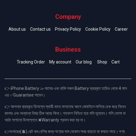
Company
About us
Contact us
Privacy Policy
Cookie Policy
Career
Business
Tracking Order
My account
Our blog
Shop
Cart
👉 iPhone Battery ১৮ মাসের এবং বাকি সকল Battery ক্রয়কৃত তারিখ থেকে 4 মাস
এর ✅Guarantee পাবেন।
👉 আপনার ক্রয়কৃত ডিসপ্লে স্থায়ী ভাবে লাগানোর আগে মোবাইলে লাগিয়ে চেক করে নিবেন
কালার এবং অন্যান্য বিষয় ঠিক আছে কিনা। শতভাগ নিশ্চিত হয়ে পলি তুলবেন। পলি তোলা বা
আঠা লাগানো ডিসপ্লেতে ❌Warranty প্রদান করা হয় না।
👉ডলারের(💲) রেট কম বেশির জন্য পণ্যের দাম যেকোন সময় বাড়তে বা কমতে পারে। পণ্য