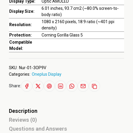
Display Type:
Optic AMOLED
6.01 inches, 93.7 cm2 (~80.0% screen-to-
Display Size:
body ratio)
1080 x 2160 pixels, 18:9 ratio (~401 ppi
Resolution:
density)
Protection:
Corning Gorilla Glass 5
Compatible
Model:
SKU:
Nur-01-3OP9V
Categories:
Oneplus Display
Share:
Description
Reviews (0)
Questions and Answers