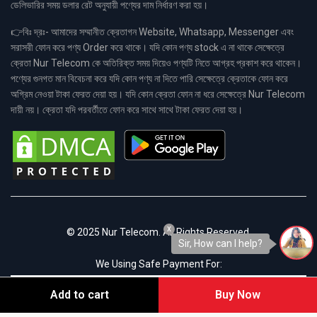
ডেলিভারির সময় ডলার রেট অনুযায়ী পণ্যের দাম নির্ধারণ করা হয়।
👉বিঃ দ্রঃ- আমাদের সম্মানীত ক্রেতাগন Website, Whatsapp, Messenger এবং
সরাসরী ফোন করে পণ্য Order করে থাকে। যদি কোন পণ্য stock এ না থাকে সেক্ষেত্রে
ক্রেতা Nur Telecom কে অতিরিক্ত সময় দিয়েও পণ্যটি নিতে আগ্রহ প্রকাশ করে থাকেন।
পণ্যের গুনগত মান বিবেচনা করে যদি কোন পণ্য না দিতে পারি সেক্ষেত্রে ক্রেতাকে ফোন করে
অগ্রিম নেওয়া টাকা ফেরত দেয়া হয়। যদি কোন ক্রেতা ফোন না ধরে সেক্ষেত্রে Nur Telecom
দায়ী নয়। ক্রেতা যদি পরবর্তীতে ফোন করে সাথে সাথে টাকা ফেরত দেয়া হয়।
x
© 2025 Nur Telecom. All Rights Reserved.
Sir, How can I help?
We Using Safe Payment For:
Add to cart
Buy Now