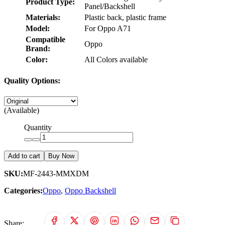
Product Type:
Panel/Backshell
Materials:
Plastic back, plastic frame
Model:
For Oppo A71
Compatible
Oppo
Brand:
Color:
All Colors available
Quality Options:
(Available)
Quantity
Add to cart
Buy Now
SKU:
MF-2443-MMXDM
Categories:
Oppo
,
Oppo Backshell
Share: