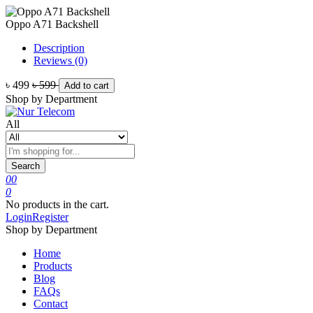
Oppo A71 Backshell
Description
Reviews (0)
৳ 499
৳ 599
Add to cart
Shop by Department
All
Search
0
0
0
No products in the cart.
Login
Register
Shop by Department
Home
Products
Blog
FAQs
Contact