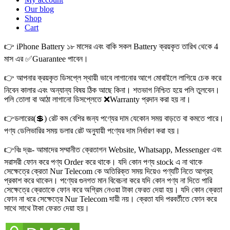
Our blog
Shop
Cart
👉 iPhone Battery ১৮ মাসের এবং বাকি সকল Battery ক্রয়কৃত তারিখ থেকে 4
মাস এর ✅Guarantee পাবেন।
👉 আপনার ক্রয়কৃত ডিসপ্লে স্থায়ী ভাবে লাগানোর আগে মোবাইলে লাগিয়ে চেক করে
নিবেন কালার এবং অন্যান্য বিষয় ঠিক আছে কিনা। শতভাগ নিশ্চিত হয়ে পলি তুলবেন।
পলি তোলা বা আঠা লাগানো ডিসপ্লেতে ❌Warranty প্রদান করা হয় না।
👉ডলারের(💲) রেট কম বেশির জন্য পণ্যের দাম যেকোন সময় বাড়তে বা কমতে পারে।
পণ্য ডেলিভারির সময় ডলার রেট অনুযায়ী পণ্যের দাম নির্ধারণ করা হয়।
👉বিঃ দ্রঃ- আমাদের সম্মানীত ক্রেতাগন Website, Whatsapp, Messenger এবং
সরাসরী ফোন করে পণ্য Order করে থাকে। যদি কোন পণ্য stock এ না থাকে
সেক্ষেত্রে ক্রেতা Nur Telecom কে অতিরিক্ত সময় দিয়েও পণ্যটি নিতে আগ্রহ
প্রকাশ করে থাকেন। পণ্যের গুনগত মান বিবেচনা করে যদি কোন পণ্য না দিতে পারি
সেক্ষেত্রে ক্রেতাকে ফোন করে অগ্রিম নেওয়া টাকা ফেরত দেয়া হয়। যদি কোন ক্রেতা
ফোন না ধরে সেক্ষেত্রে Nur Telecom দায়ী নয়। ক্রেতা যদি পরবর্তীতে ফোন করে
সাথে সাথে টাকা ফেরত দেয়া হয়।