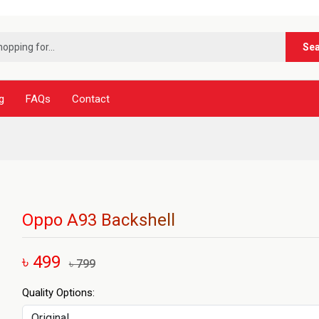
*
Se
g
FAQs
Contact
Oppo A93 Backshell
৳ 499
৳ 799
Quality Options: