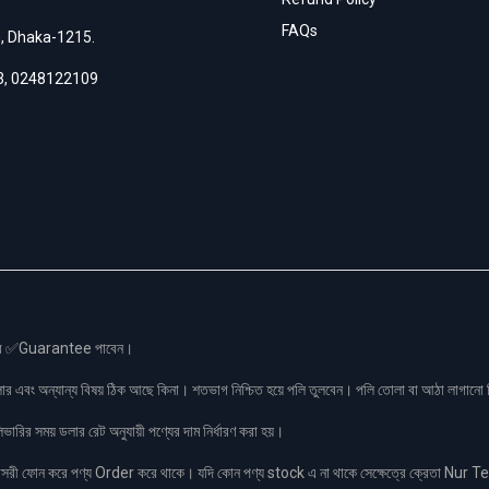
FAQs
h, Dhaka-1215.
3
,
0248122109
স এর ✅Guarantee পাবেন।
লার এবং অন্যান্য বিষয় ঠিক আছে কিনা। শতভাগ নিশ্চিত হয়ে পলি তুলবেন। পলি তোলা বা আঠা লাগা
রির সময় ডলার রেট অনুযায়ী পণ্যের দাম নির্ধারণ করা হয়।
ফোন করে পণ্য Order করে থাকে। যদি কোন পণ্য stock এ না থাকে সেক্ষেত্রে ক্রেতা Nur Tel