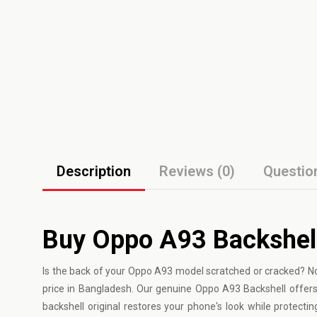
Description
Reviews (0)
Questio
Buy Oppo A93 Backshel
Is the back of your
Oppo
A93 model scratched or cracked? No 
price in Bangladesh. Our genuine Oppo A93 Backshell offers h
backshell original restores your phone's look while protecting