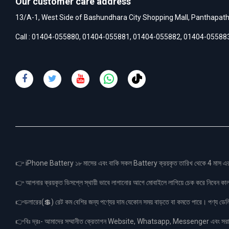
Our customer care address
13/A-1, West Side of Bashundhara City Shopping Mall, Panthapat
Call :
01404-055880
,
01404-055881
,
01404-055882
,
01404-05588
👉 iPhone Battery ১৮ মাসের এবং বাকি সকল Battery ক্রয়কৃত তারিখ থেকে 4 মা
👉 আপনার ক্রয়কৃত ডিসপ্লে স্থায়ী ভাবে লাগানোর আগে মোবাইলে লাগিয়ে চেক করে নিবেন কা
👉ডলারের(💲) রেট কম বেশির জন্য পণ্যের দাম যেকোন সময় বাড়তে বা কমতে পারে। পণ্য ডেলিভা
👉বিঃ দ্রঃ- আমাদের সম্মানীত ক্রেতাগন Website, Whatsapp, Messenger এবং সরাসরী 