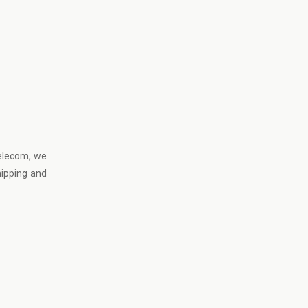
elecom
, we
hipping and