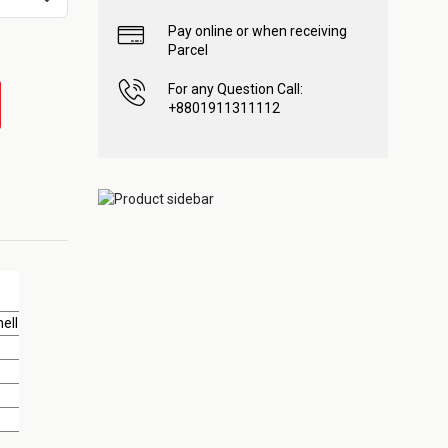
Pay online or when receiving
Parcel
For any Question Call:
+8801911311112
ell