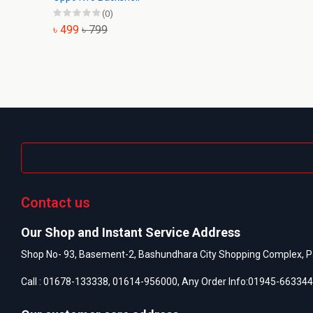
(0)
৳ 499
৳ 799
Contact us
Our Shop and Instant Service Address
Shop No- 93, Basement-2, Bashundhara City Shopping Complex, P
Call :
01678-133338
,
01614-956000
, Any Order Info:
01945-663344