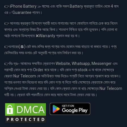
👉 iPhone Battery ১৮ মাসের এবং বাকি সকল Battery ক্রয়কৃত তারিখ থেকে 4 মাস
এর ✅Guarantee পাবেন।
👉 আপনার ক্রয়কৃত ডিসপ্লে স্থায়ী ভাবে লাগানোর আগে মোবাইলে লাগিয়ে চেক করে নিবেন
কালার এবং অন্যান্য বিষয় ঠিক আছে কিনা। শতভাগ নিশ্চিত হয়ে পলি তুলবেন। পলি তোলা বা
আঠা লাগানো ডিসপ্লেতে ❌Warranty প্রদান করা হয় না।
👉ডলারের(💲) রেট কম বেশির জন্য পণ্যের দাম যেকোন সময় বাড়তে বা কমতে পারে। পণ্য
ডেলিভারির সময় ডলার রেট অনুযায়ী পণ্যের দাম নির্ধারণ করা হয়।
👉বিঃ দ্রঃ- আমাদের সম্মানীত ক্রেতাগন Website, Whatsapp, Messenger এবং
সরাসরী ফোন করে পণ্য Order করে থাকে। যদি কোন পণ্য stock এ না থাকে সেক্ষেত্রে
ক্রেতা Nur Telecom কে অতিরিক্ত সময় দিয়েও পণ্যটি নিতে আগ্রহ প্রকাশ করে থাকেন।
পণ্যের গুনগত মান বিবেচনা করে যদি কোন পণ্য না দিতে পারি সেক্ষেত্রে ক্রেতাকে ফোন করে
অগ্রিম নেওয়া টাকা ফেরত দেয়া হয়। যদি কোন ক্রেতা ফোন না ধরে সেক্ষেত্রে Nur Telecom
দায়ী নয়। ক্রেতা যদি পরবর্তীতে ফোন করে সাথে সাথে টাকা ফেরত দেয়া হয়।