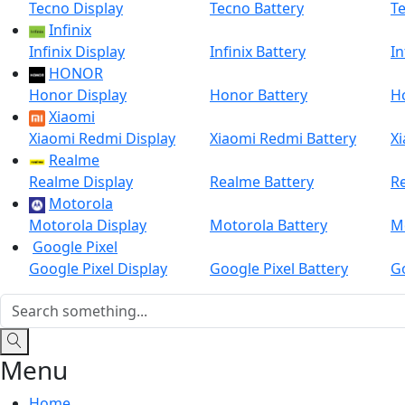
Tecno Display
Tecno Battery
Te
Infinix
Infinix Display
Infinix Battery
In
HONOR
Honor Display
Honor Battery
H
Xiaomi
Xiaomi Redmi Display
Xiaomi Redmi Battery
X
Realme
Realme Display
Realme Battery
R
Motorola
Motorola Display
Motorola Battery
M
Google Pixel
Google Pixel Display
Google Pixel Battery
Go
Menu
Home