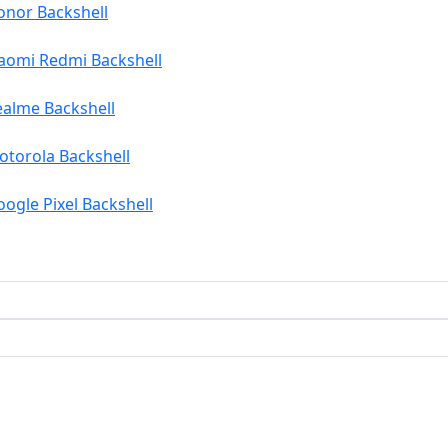
onor Backshell
iaomi Redmi Backshell
ealme Backshell
otorola Backshell
ogle Pixel Backshell