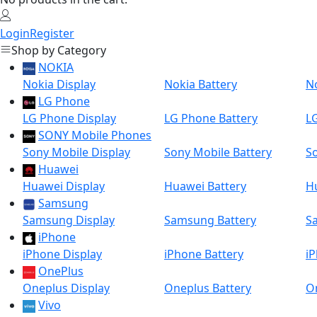
Login
Register
Shop by Category
NOKIA
Nokia Display
Nokia Battery
No
LG Phone
LG Phone Display
LG Phone Battery
L
SONY Mobile Phones
Sony Mobile Display
Sony Mobile Battery
So
Huawei
Huawei Display
Huawei Battery
H
Samsung
Samsung Display
Samsung Battery
S
iPhone
iPhone Display
iPhone Battery
i
OnePlus
Oneplus Display
Oneplus Battery
O
Vivo