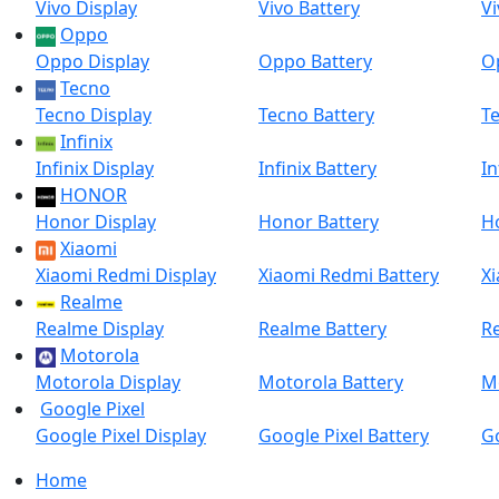
Vivo Display
Vivo Battery
Vi
Oppo
Oppo Display
Oppo Battery
O
Tecno
Tecno Display
Tecno Battery
Te
Infinix
Infinix Display
Infinix Battery
In
HONOR
Honor Display
Honor Battery
H
Xiaomi
Xiaomi Redmi Display
Xiaomi Redmi Battery
X
Realme
Realme Display
Realme Battery
R
Motorola
Motorola Display
Motorola Battery
M
Google Pixel
Google Pixel Display
Google Pixel Battery
Go
Home