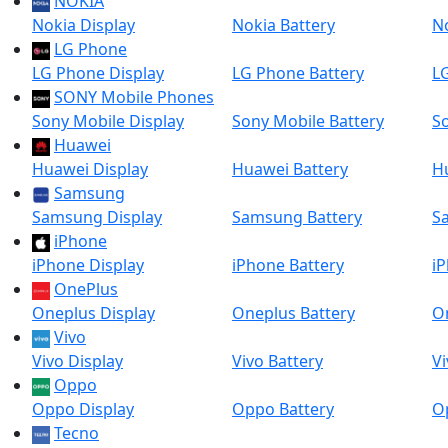
NOKIA
Nokia Display
Nokia Battery
No
LG Phone
LG Phone Display
LG Phone Battery
L
SONY Mobile Phones
Sony Mobile Display
Sony Mobile Battery
So
Huawei
Huawei Display
Huawei Battery
H
Samsung
Samsung Display
Samsung Battery
S
iPhone
iPhone Display
iPhone Battery
i
OnePlus
Oneplus Display
Oneplus Battery
O
Vivo
Vivo Display
Vivo Battery
Vi
Oppo
Oppo Display
Oppo Battery
O
Tecno