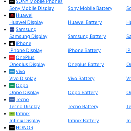
SONY Mobile Phones
Sony Mobile Display
Sony Mobile Battery
So
Huawei
Huawei Display
Huawei Battery
H
Samsung
Samsung Display
Samsung Battery
S
iPhone
iPhone Display
iPhone Battery
i
OnePlus
Oneplus Display
Oneplus Battery
O
Vivo
Vivo Display
Vivo Battery
Vi
Oppo
Oppo Display
Oppo Battery
O
Tecno
Tecno Display
Tecno Battery
Te
Infinix
Infinix Display
Infinix Battery
In
HONOR