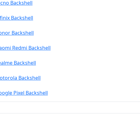
cno Backshell
finix Backshell
onor Backshell
iaomi Redmi Backshell
ealme Backshell
otorola Backshell
ogle Pixel Backshell