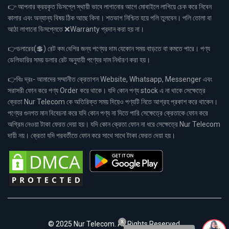
👉 আপনার ক্রয়কৃত ডিসপ্লে স্থায়ী ভাবে লাগানোর আগে মোবাইলে লাগিয়ে চেক করে নিবেন
কালার এবং অন্যান্য বিষয় ঠিক আছে কিনা। শতভাগ নিশ্চিত হয়ে পলি তুলবেন। পলি তোলা বা
আঠা লাগানো ডিসপ্লেতে ❌Warranty প্রদান করা হয় না।
👉ডলারের(💲) রেট কম বেশির জন্য পণ্যের দাম যেকোন সময় বাড়তে বা কমতে পারে। পণ্য
ডেলিভারির সময় ডলার রেট অনুযায়ী পণ্যের দাম নির্ধারণ করা হয়।
👉বিঃ দ্রঃ- আমাদের সম্মানীত ক্রেতাগন Website, Whatsapp, Messenger এবং
সরাসরী ফোন করে পণ্য Order করে থাকে। যদি কোন পণ্য stock এ না থাকে সেক্ষেত্রে
ক্রেতা Nur Telecom কে অতিরিক্ত সময় দিয়েও পণ্যটি নিতে আগ্রহ প্রকাশ করে থাকেন।
পণ্যের গুনগত মান বিবেচনা করে যদি কোন পণ্য না দিতে পারি সেক্ষেত্রে ক্রেতাকে ফোন করে
অগ্রিম নেওয়া টাকা ফেরত দেয়া হয়। যদি কোন ক্রেতা ফোন না ধরে সেক্ষেত্রে Nur Telecom
দায়ী নয়। ক্রেতা যদি পরবর্তীতে ফোন করে সাথে সাথে টাকা ফেরত দেয়া হয়।
x
© 2025 Nur Telecom. All Rights Reserved.