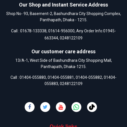
Our Shop and Instant Service Address
Shop No- 93, Basement-2, Bashundhara City Shopping Complex,
Panthapath, Dhaka - 1215.
Call :
01678-133338
,
01614-956000
, Any Order Info:
01945-
663344
,
0248122109
Our customer care address
13/A-1, West Side of Bashundhara City Shopping Mall,
Panthapath, Dhaka-1215.
Call :
01404-055880
,
01404-055881
,
01404-055882
,
01404-
055883
,
0248122109
Quick links