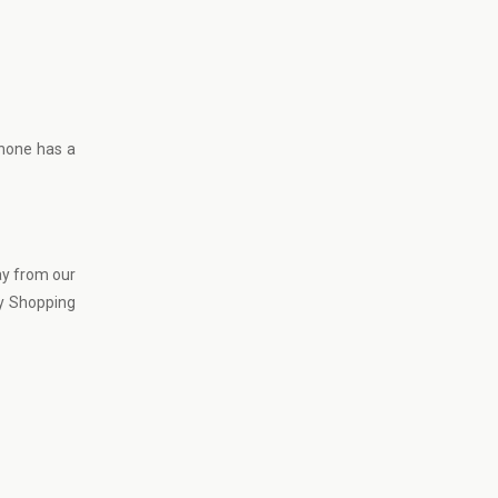
phone has a
ay from our
ty Shopping