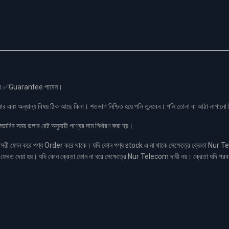
স এর ✅Guarantee পাবেন।
লার এবং অন্যান্য বিষয় ঠিক আছে কিনা। শতভাগ নিশ্চিত হয়ে পলি তুলবেন। পলি তোলা বা আঠা লাগা
রির সময় ডলার রেট অনুযায়ী পণ্যের দাম নির্ধারণ করা হয়।
ফোন করে পণ্য Order করে থাকে। যদি কোন পণ্য stock এ না থাকে সেক্ষেত্রে ক্রেতা Nur Tel
াকা ফেরত দেয়া হয়। যদি কোন ক্রেতা ফোন না ধরে সেক্ষেত্রে Nur Telecom দায়ী নয়। ক্রেতা যদি পরব