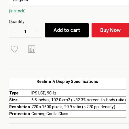
(In stock)
Quantity
Add to cart
Buy Now
Realme 7i Display Specifications
Type
IPS LCD, 90Hz
Size
6.5 inches, 102.0 cm2 (~82.3% screen-to-body ratio)
Resolution
720 x 1600 pixels, 20:9 ratio (~270 ppi density)
Protection
Corning Gorilla Glass