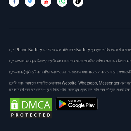
👉 iPhone Battery ১৮ মাসের এবং বাকি সকল Battery ক্রয়কৃত তারিখ থেকে 4 মা
👉 আপনার ক্রয়কৃত ডিসপ্লে স্থায়ী ভাবে লাগানোর আগে মোবাইলে লাগিয়ে চেক করে নিবেন কা
👉ডলারের(💲) রেট কম বেশির জন্য পণ্যের দাম যেকোন সময় বাড়তে বা কমতে পারে। পণ্য ডেলিভা
👉বিঃ দ্রঃ- আমাদের সম্মানীত ক্রেতাগন Website, Whatsapp, Messenger এবং সরাসরী 
মান বিবেচনা করে যদি কোন পণ্য না দিতে পারি সেক্ষেত্রে ক্রেতাকে ফোন করে অগ্রিম নেওয়া ট