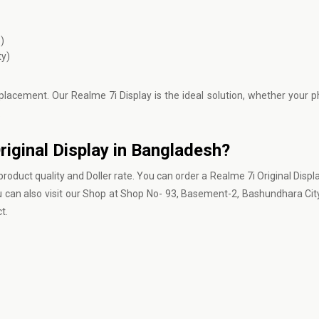
)
ty)
eplacement. Our Realme 7i Display is the ideal solution, whether your 
.
riginal Display in Bangladesh?
roduct quality and Doller rate. You can order a Realme 7i Original Displ
ou can also visit our Shop at Shop No- 93, Basement-2, Bashundhara Ci
t.