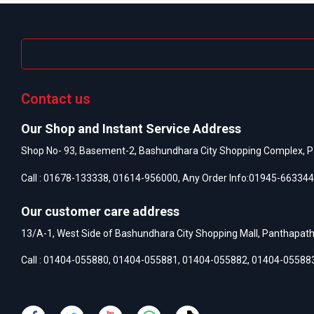
Contact us
Our Shop and Instant Service Address
Shop No- 93, Basement-2, Bashundhara City Shopping Complex, P
Call :
01678-133338
,
01614-956000
, Any Order Info:
01945-663344
Our customer care address
13/A-1, West Side of Bashundhara City Shopping Mall, Panthapat
Call :
01404-055880
,
01404-055881
,
01404-055882
,
01404-05588