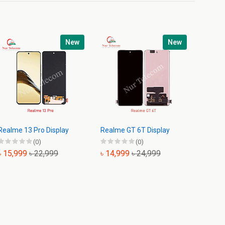
New
New
Realme 13 Pro Display
Realme GT 6T Display
Realm
Displa
(0)
(0)
৳ 15,999
৳ 22,999
৳ 14,999
৳ 24,999
৳ 2,9