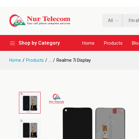
All
Shop by Category
Home
Products
Blo
Home
Products
...
Realme 7i Display