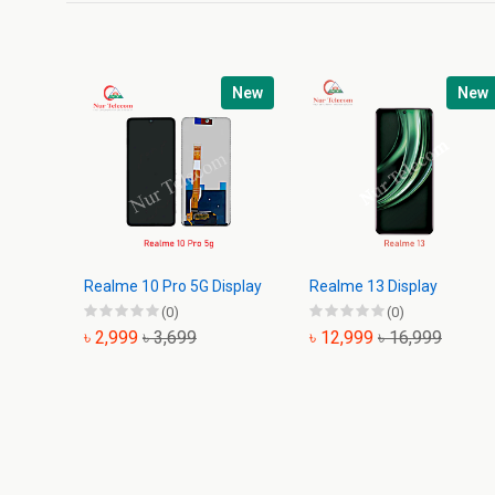
New
New
Realme 10 Pro 5G Display
Realme 13 Display
(0)
(0)
৳ 2,999
৳ 3,699
৳ 12,999
৳ 16,999