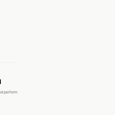
h
and perform