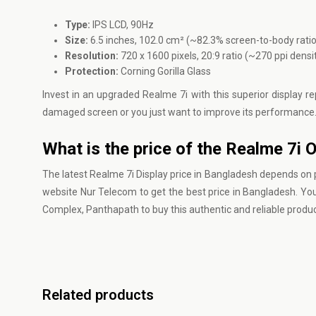
Type:
IPS LCD, 90Hz
Size:
6.5 inches, 102.0 cm² (~82.3% screen-to-body ratio
Resolution:
720 x 1600 pixels, 20:9 ratio (~270 ppi densi
Protection:
Corning Gorilla Glass
Invest in an upgraded Realme 7i with this superior display r
damaged screen or you just want to improve its performance
What is the price of the Realme 7i O
The latest Realme 7i Display price in Bangladesh depends on p
website
Nur Telecom
to get the best price in Bangladesh. Y
Complex, Panthapath to buy this authentic and reliable produc
Related products