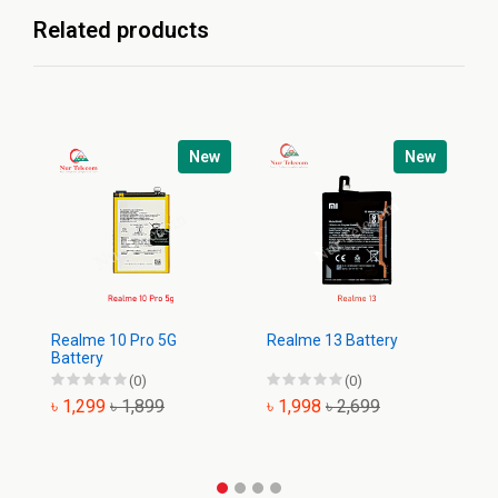
Related products
New
New
Realme 10 Pro 5G
Realme 13 Battery
Re
Battery
Ba
(0)
(0)
৳ 1,299
৳ 1,899
৳ 1,998
৳ 2,699
৳