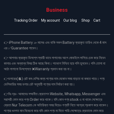
Business
Tracking Order
My account
Our blog
Shop
Cart
👉 iPhone Battery ১৮ মাসের এবং বাকি সকল Battery ক্রয়কৃত তারিখ থেকে 4 মাস
এর ✅Guarantee পাবেন।
👉 আপনার ক্রয়কৃত ডিসপ্লে স্থায়ী ভাবে লাগানোর আগে মোবাইলে লাগিয়ে চেক করে নিবেন
কালার এবং অন্যান্য বিষয় ঠিক আছে কিনা। শতভাগ নিশ্চিত হয়ে পলি তুলবেন। পলি তোলা বা
আঠা লাগানো ডিসপ্লেতে ❌Warranty প্রদান করা হয় না।
👉ডলারের(💲) রেট কম বেশির জন্য পণ্যের দাম যেকোন সময় বাড়তে বা কমতে পারে। পণ্য
ডেলিভারির সময় ডলার রেট অনুযায়ী পণ্যের দাম নির্ধারণ করা হয়।
👉বিঃ দ্রঃ- আমাদের সম্মানীত ক্রেতাগন Website, Whatsapp, Messenger এবং
সরাসরী ফোন করে পণ্য Order করে থাকে। যদি কোন পণ্য stock এ না থাকে সেক্ষেত্রে
ক্রেতা Nur Telecom কে অতিরিক্ত সময় দিয়েও পণ্যটি নিতে আগ্রহ প্রকাশ করে থাকেন।
পণ্যের গুনগত মান বিবেচনা করে যদি কোন পণ্য না দিতে পারি সেক্ষেত্রে ক্রেতাকে ফোন করে