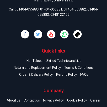
Panthapath, Dhaka-1215.
Call :
01404-055880
,
01404-055881
,
01404-055882
,
01404-
055883
,
0248122109
Quick links
Nur Telecom Skilled Technicians List
Return and Replacement Policy
Terms & Conditions
Order & Delivery Policy
Refund Policy
FAQs
Company
About us
Contact us
Privacy Policy
Cookie Policy
Career