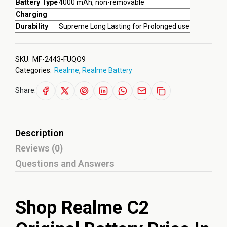
Battery Type
4000 mAh, non-removable
Charging
Durability
Supreme Long Lasting for Prolonged use
SKU:
MF-2443-FUQO9
Categories:
Realme
,
Realme Battery
Share:
Description
Reviews (0)
Questions and Answers
Shop Realme C2