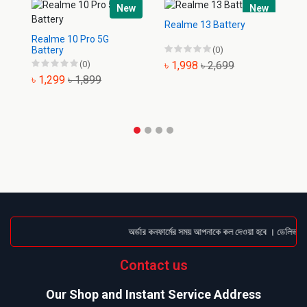
New
New
Realme 13 Battery
Realme 10 Pro 5G
Re
Battery
(0)
Ba
(0)
৳ 1,998
৳ 2,699
৳ 1,299
৳ 1,899
৳
অর্ডার কনফার্মের সময় আপনাকে কল দেওয়া হবে । ডেলিভারি চ
Contact us
Our Shop and Instant Service Address