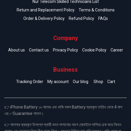
Nur Telecom Skilled Technicians List
Return and Replacement Policy
Terms & Conditions
Order & Delivery Policy
Refund Policy
FAQs
Company
About us
Contact us
Privacy Policy
Cookie Policy
Career
Business
Tracking Order
My account
Our blog
Shop
Cart
👉 iPhone Battery ১৮ মাসের এবং বাকি সকল Battery ক্রয়কৃত তারিখ থেকে 4 মাস
এর ✅Guarantee পাবেন।
👉 আপনার ক্রয়কৃত ডিসপ্লে স্থায়ী ভাবে লাগানোর আগে মোবাইলে লাগিয়ে চেক করে নিবেন
কালার এবং অন্যান্য বিষয় ঠিক আছে কিনা। শতভাগ নিশ্চিত হয়ে পলি তুলবেন। পলি তোলা বা