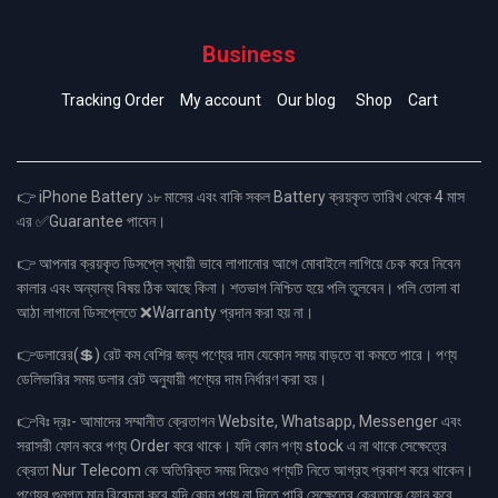
Business
Tracking Order
My account
Our blog
Shop
Cart
👉 iPhone Battery ১৮ মাসের এবং বাকি সকল Battery ক্রয়কৃত তারিখ থেকে 4 মাস
এর ✅Guarantee পাবেন।
👉 আপনার ক্রয়কৃত ডিসপ্লে স্থায়ী ভাবে লাগানোর আগে মোবাইলে লাগিয়ে চেক করে নিবেন
কালার এবং অন্যান্য বিষয় ঠিক আছে কিনা। শতভাগ নিশ্চিত হয়ে পলি তুলবেন। পলি তোলা বা
আঠা লাগানো ডিসপ্লেতে ❌Warranty প্রদান করা হয় না।
👉ডলারের(💲) রেট কম বেশির জন্য পণ্যের দাম যেকোন সময় বাড়তে বা কমতে পারে। পণ্য
ডেলিভারির সময় ডলার রেট অনুযায়ী পণ্যের দাম নির্ধারণ করা হয়।
👉বিঃ দ্রঃ- আমাদের সম্মানীত ক্রেতাগন Website, Whatsapp, Messenger এবং
সরাসরী ফোন করে পণ্য Order করে থাকে। যদি কোন পণ্য stock এ না থাকে সেক্ষেত্রে
ক্রেতা Nur Telecom কে অতিরিক্ত সময় দিয়েও পণ্যটি নিতে আগ্রহ প্রকাশ করে থাকেন।
পণ্যের গুনগত মান বিবেচনা করে যদি কোন পণ্য না দিতে পারি সেক্ষেত্রে ক্রেতাকে ফোন করে