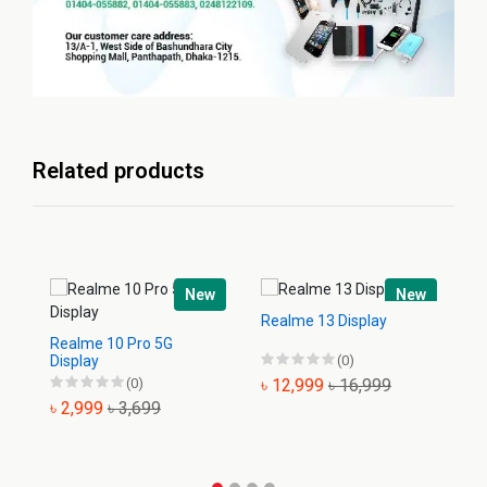
Related products
New
New
Realme 13 Display
Realme 10 Pro 5G
Re
Display
(0)
Di
(0)
৳ 12,999
৳ 16,999
৳ 2,999
৳ 3,699
৳