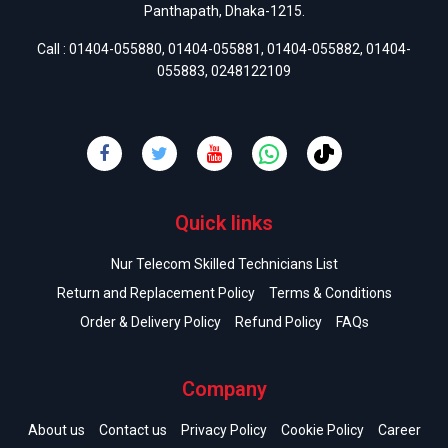
Panthapath, Dhaka-1215.
Call :
01404-055880
,
01404-055881
,
01404-055882
,
01404-
055883
,
0248122109
Quick links
Nur Telecom Skilled Technicians List
Return and Replacement Policy
Terms & Conditions
Order & Delivery Policy
Refund Policy
FAQs
Company
About us
Contact us
Privacy Policy
Cookie Policy
Career