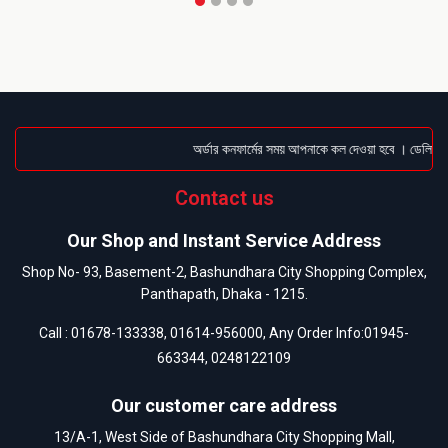
অর্ডার কনফার্মের সময় আপনাকে কল দেওয়া হবে । ডেলিভারি 
Contact us
Our Shop and Instant Service Address
Shop No- 93, Basement-2, Bashundhara City Shopping Complex,
Panthapath, Dhaka - 1215.
Call :
01678-133338
,
01614-956000
, Any Order Info:
01945-
663344
,
0248122109
Our customer care address
13/A-1, West Side of Bashundhara City Shopping Mall,