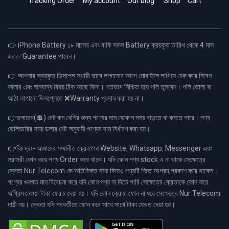
Tracking Order
My account
Our blog
Shop
Cart
👉 iPhone Battery ১৮ মাসের এবং বাকি সকল Battery ক্রয়কৃত তারিখ থেকে 4 মাস
এর ✅Guarantee পাবেন।
👉 আপনার ক্রয়কৃত ডিসপ্লে স্থায়ী ভাবে লাগানোর আগে মোবাইলে লাগিয়ে চেক করে নিবেন
কালার এবং অন্যান্য বিষয় ঠিক আছে কিনা। শতভাগ নিশ্চিত হয়ে পলি তুলবেন। পলি তোলা বা
আঠা লাগানো ডিসপ্লেতে ❌Warranty প্রদান করা হয় না।
👉ডলারের(💲) রেট কম বেশির জন্য পণ্যের দাম যেকোন সময় বাড়তে বা কমতে পারে। পণ্য
ডেলিভারির সময় ডলার রেট অনুযায়ী পণ্যের দাম নির্ধারণ করা হয়।
👉বিঃ দ্রঃ- আমাদের সম্মানীত ক্রেতাগন Website, Whatsapp, Messenger এবং
সরাসরী ফোন করে পণ্য Order করে থাকে। যদি কোন পণ্য stock এ না থাকে সেক্ষেত্রে
ক্রেতা Nur Telecom কে অতিরিক্ত সময় দিয়েও পণ্যটি নিতে আগ্রহ প্রকাশ করে থাকেন।
পণ্যের গুনগত মান বিবেচনা করে যদি কোন পণ্য না দিতে পারি সেক্ষেত্রে ক্রেতাকে ফোন করে
অগ্রিম নেওয়া টাকা ফেরত দেয়া হয়। যদি কোন ক্রেতা ফোন না ধরে সেক্ষেত্রে Nur Telecom
দায়ী নয়। ক্রেতা যদি পরবর্তীতে ফোন করে সাথে সাথে টাকা ফেরত দেয়া হয়।