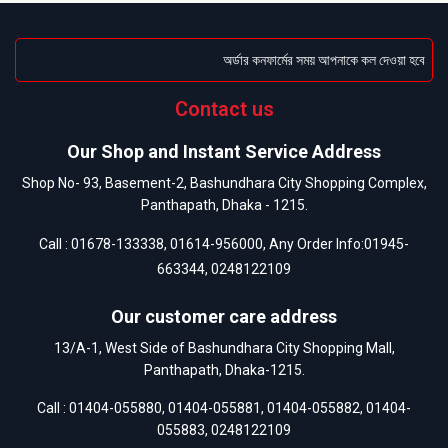
অর্ডার কনফার্মের সময় আপনাকে কল দেওয়া হবে । ডেল
Contact us
Our Shop and Instant Service Address
Shop No- 93, Basement-2, Bashundhara City Shopping Complex,
Panthapath, Dhaka - 1215.
Call :
01678-133338
,
01614-956000
, Any Order Info:
01945-
663344
,
0248122109
Our customer care address
13/A-1, West Side of Bashundhara City Shopping Mall,
Panthapath, Dhaka-1215.
Call :
01404-055880
,
01404-055881
,
01404-055882
,
01404-
055883
,
0248122109