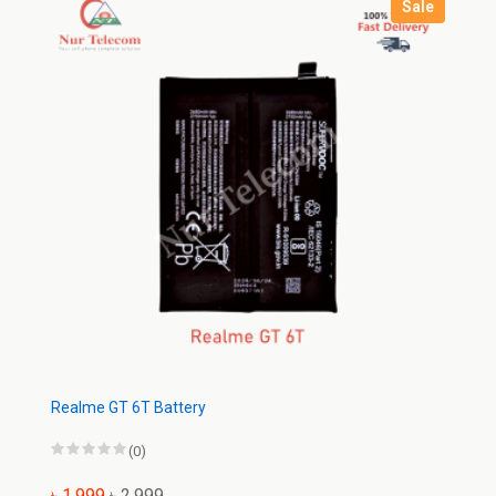
Sale
Realme GT 6T Battery
(0)
৳ 1,999
৳ 2,999