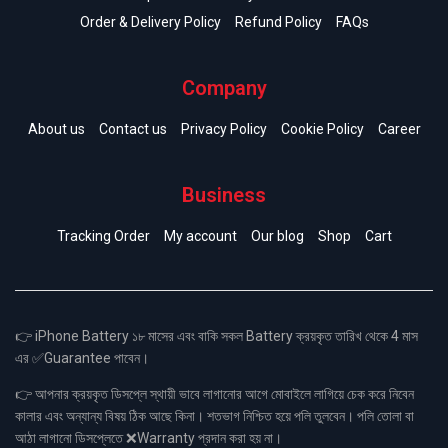
Order & Delivery Policy
Refund Policy
FAQs
Company
About us
Contact us
Privacy Policy
Cookie Policy
Career
Business
Tracking Order
My account
Our blog
Shop
Cart
👉 iPhone Battery ১৮ মাসের এবং বাকি সকল Battery ক্রয়কৃত তারিখ থেকে 4 মাস
এর ✅Guarantee পাবেন।
👉 আপনার ক্রয়কৃত ডিসপ্লে স্থায়ী ভাবে লাগানোর আগে মোবাইলে লাগিয়ে চেক করে নিবেন
কালার এবং অন্যান্য বিষয় ঠিক আছে কিনা। শতভাগ নিশ্চিত হয়ে পলি তুলবেন। পলি তোলা বা
আঠা লাগানো ডিসপ্লেতে ❌Warranty প্রদান করা হয় না।