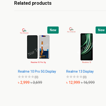
Related products
New
New
Realme 10 Pro 5G Display
Realme 13 Display
(0)
(0)
৳ 2,999
৳ 3,699
৳ 12,999
৳ 16,999