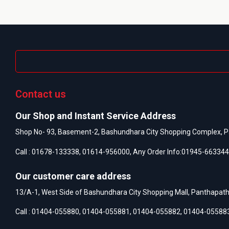
Contact us
Our Shop and Instant Service Address
Shop No- 93, Basement-2, Bashundhara City Shopping Complex, P
Call :
01678-133338
,
01614-956000
, Any Order Info:
01945-663344
Our customer care address
13/A-1, West Side of Bashundhara City Shopping Mall, Panthapat
Call :
01404-055880
,
01404-055881
,
01404-055882
,
01404-05588