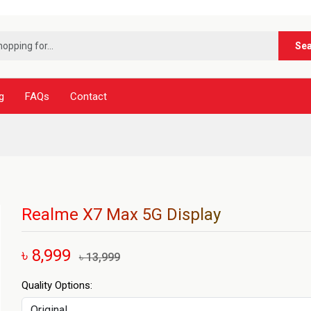
***নূর টেল
Se
g
FAQs
Contact
Realme X7 Max 5G Display
৳ 8,999
৳ 13,999
Quality Options: