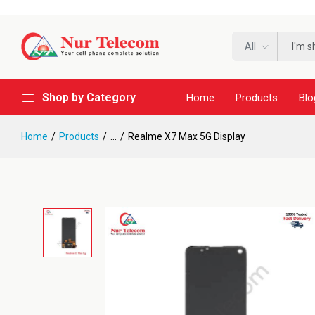
All
Shop by Category
Home
Products
Blo
Home
Products
...
Realme X7 Max 5G Display