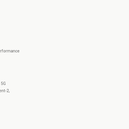
performance
x 5G
ent-2,