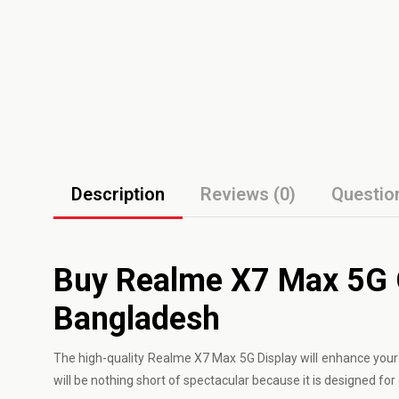
Description
Reviews (0)
Questio
Buy Realme X7 Max 5G Or
Bangladesh
The high-quality
Realme
X7 Max 5G Display will enhance you
will be nothing short of spectacular because it is designed f