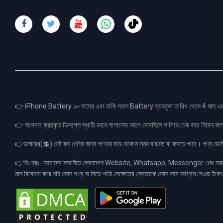
👉 iPhone Battery ১৮ মাসের এবং বাকি সকল Battery ক্রয়কৃত তারিখ থেকে 4 মা
👉 আপনার ক্রয়কৃত ডিসপ্লে স্থায়ী ভাবে লাগানোর আগে মোবাইলে লাগিয়ে চেক করে নিবেন কা
👉ডলারের(💲) রেট কম বেশির জন্য পণ্যের দাম যেকোন সময় বাড়তে বা কমতে পারে। পণ্য ডেলিভা
👉বিঃ দ্রঃ- আমাদের সম্মানীত ক্রেতাগন Website, Whatsapp, Messenger এবং সরাসরী 
মান বিবেচনা করে যদি কোন পণ্য না দিতে পারি সেক্ষেত্রে ক্রেতাকে ফোন করে অগ্রিম নেওয়া ট