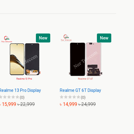
New
New
Realme 13 Pro Display
Realme GT 6T Display
Realm
Displa
(0)
(0)
৳ 15,999
৳ 22,999
৳ 14,999
৳ 24,999
৳ 2,9