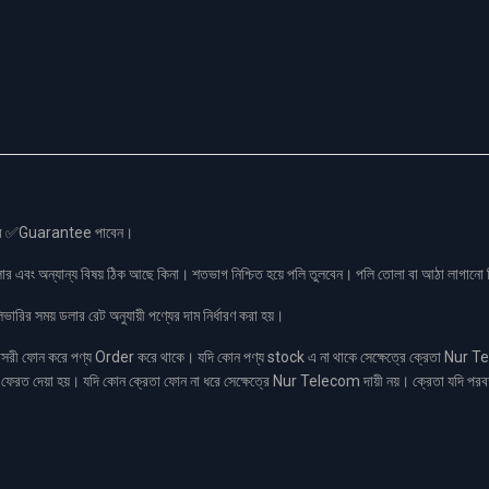
স এর ✅Guarantee পাবেন।
লার এবং অন্যান্য বিষয় ঠিক আছে কিনা। শতভাগ নিশ্চিত হয়ে পলি তুলবেন। পলি তোলা বা আঠা লাগা
রির সময় ডলার রেট অনুযায়ী পণ্যের দাম নির্ধারণ করা হয়।
ফোন করে পণ্য Order করে থাকে। যদি কোন পণ্য stock এ না থাকে সেক্ষেত্রে ক্রেতা Nur Tel
াকা ফেরত দেয়া হয়। যদি কোন ক্রেতা ফোন না ধরে সেক্ষেত্রে Nur Telecom দায়ী নয়। ক্রেতা যদি পরব