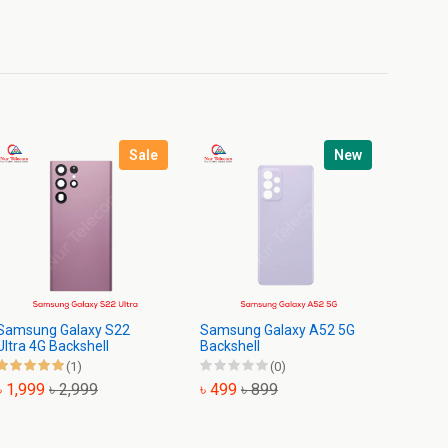
Sale
New
Samsung Galaxy S22
Samsung Galaxy A52 5G
Samsu
Ultra 4G Backshell
Backshell
Backsh
(1)
(0)
৳ 1,999
৳ 2,999
৳ 499
৳ 899
৳ 799