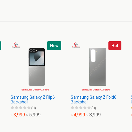
New
Hot
Samsung Galaxy Z Flip6
Samsung Galaxy Z Fold6
Backshell
Backshell
(0)
(0)
৳ 3,999
৳ 5,999
৳ 4,999
৳ 8,999