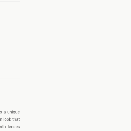
es a unique
n look that
ith lenses