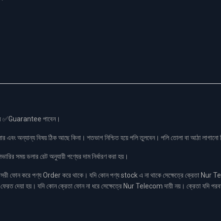
স এর ✅Guarantee পাবেন।
লার এবং অন্যান্য বিষয় ঠিক আছে কিনা। শতভাগ নিশ্চিত হয়ে পলি তুলবেন। পলি তোলা বা আঠা লাগা
রির সময় ডলার রেট অনুযায়ী পণ্যের দাম নির্ধারণ করা হয়।
ফোন করে পণ্য Order করে থাকে। যদি কোন পণ্য stock এ না থাকে সেক্ষেত্রে ক্রেতা Nur Tel
াকা ফেরত দেয়া হয়। যদি কোন ক্রেতা ফোন না ধরে সেক্ষেত্রে Nur Telecom দায়ী নয়। ক্রেতা যদি পরব