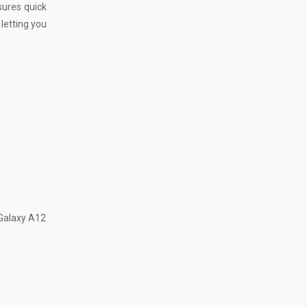
sures quick
letting you
 Galaxy A12