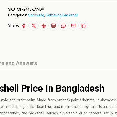
SKU:
MF-2443-LNVDV
Categories:
Samsung
,
Samsung Backshell
Share:
ns and Answers
ell Price In Bangladesh
 style and practicality. Made from smooth polycarbonate, it showcas
 comfortable grip. Its clean lines and minimalist design create a moder
 appearance, the backshell houses a versatile quad-camera setup, w