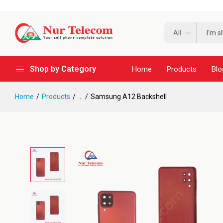
All
Shop by Category
Home
Products
Blo
Home
Products
...
Samsung A12 Backshell