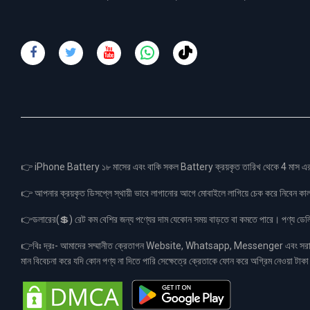
👉 iPhone Battery ১৮ মাসের এবং বাকি সকল Battery ক্রয়কৃত তারিখ থেকে 4 মা
👉 আপনার ক্রয়কৃত ডিসপ্লে স্থায়ী ভাবে লাগানোর আগে মোবাইলে লাগিয়ে চেক করে নিবেন কা
👉ডলারের(💲) রেট কম বেশির জন্য পণ্যের দাম যেকোন সময় বাড়তে বা কমতে পারে। পণ্য ডেলিভা
👉বিঃ দ্রঃ- আমাদের সম্মানীত ক্রেতাগন Website, Whatsapp, Messenger এবং সরাসরী 
মান বিবেচনা করে যদি কোন পণ্য না দিতে পারি সেক্ষেত্রে ক্রেতাকে ফোন করে অগ্রিম নেওয়া ট