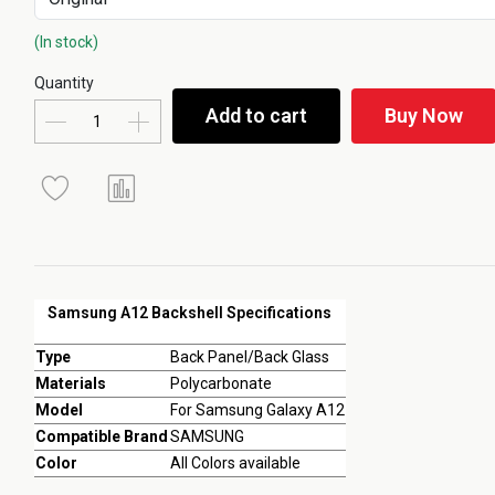
(In stock)
Quantity
Add to cart
Buy Now
Samsung A12 Backshell Specifications
Type
Back Panel/Back Glass
Materials
Polycarbonate
Model
For Samsung Galaxy A12
Compatible Brand
SAMSUNG
Color
All Colors available