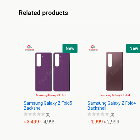
Related products
New
New
Samsung Galaxy Z Fold5
Samsung Galaxy Z Fold4
Backshell
Backshell
(0)
(0)
৳ 3,499
৳ 4,999
৳ 1,999
৳ 2,999