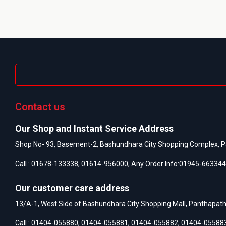
Contact us
Our Shop and Instant Service Address
Shop No- 93, Basement-2, Bashundhara City Shopping Complex, P
Call :
01678-133338
,
01614-956000
, Any Order Info:
01945-663344
Our customer care address
13/A-1, West Side of Bashundhara City Shopping Mall, Panthapat
Call :
01404-055880
,
01404-055881
,
01404-055882
,
01404-05588