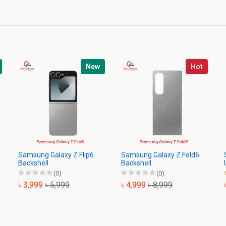
New
Hot
Samsung Galaxy Z Flip6
Samsung Galaxy Z Fold6
Backshell
Backshell
(0)
(0)
৳ 3,999
৳ 5,999
৳ 4,999
৳ 8,999