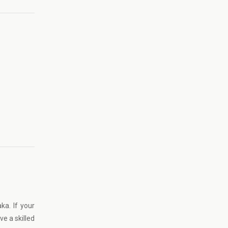
a. If your
e a skilled