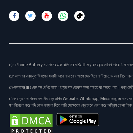
👉 iPhone Battery ১৮ মাসের এবং বাকি সকল Battery ক্রয়কৃত তারিখ থেকে 4 মা
👉 আপনার ক্রয়কৃত ডিসপ্লে স্থায়ী ভাবে লাগানোর আগে মোবাইলে লাগিয়ে চেক করে নিবেন কা
👉ডলারের(💲) রেট কম বেশির জন্য পণ্যের দাম যেকোন সময় বাড়তে বা কমতে পারে। পণ্য ডেলিভা
👉বিঃ দ্রঃ- আমাদের সম্মানীত ক্রেতাগন Website, Whatsapp, Messenger এবং সরাসরী 
মান বিবেচনা করে যদি কোন পণ্য না দিতে পারি সেক্ষেত্রে ক্রেতাকে ফোন করে অগ্রিম নেওয়া ট