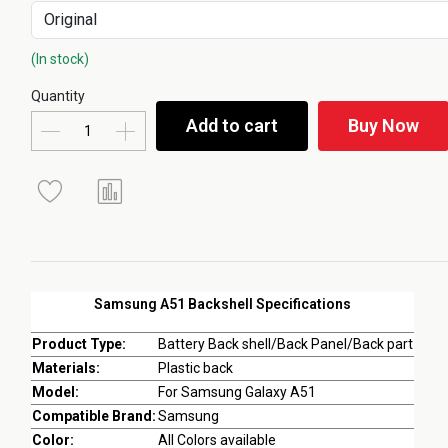
(In stock)
Quantity
Add to cart
Buy Now
Samsung A51 Backshell Specifications
Product Type:
Battery Back shell/Back Panel/Back part
Materials:
Plastic back
Model:
For Samsung Galaxy A51
Compatible Brand:
Samsung
Color:
All Colors available