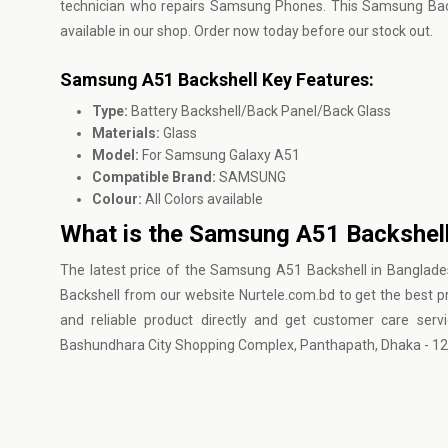
technician who repairs Samsung Phones. This Samsung Backs
available in our shop. Order now today before our stock out.
Samsung A51 Backshell Key Features:
Type:
Battery Backshell/Back Panel/Back Glass
Materials:
Glass
Model:
For Samsung Galaxy A51
Compatible Brand:
SAMSUNG
Colour:
All Colors available
What is the Samsung A51 Backshell
The latest price of the Samsung A51 Backshell in Banglad
Backshell from our website
Nurtele.com.bd
to get the best pr
and reliable product directly and get customer care ser
Bashundhara City Shopping Complex, Panthapath, Dhaka - 12