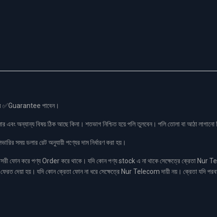
স এর ✅Guarantee পাবেন।
লার এবং অন্যান্য বিষয় ঠিক আছে কিনা। শতভাগ নিশ্চিত হয়ে পলি তুলবেন। পলি তোলা বা আঠা লাগা
রির সময় ডলার রেট অনুযায়ী পণ্যের দাম নির্ধারণ করা হয়।
ফোন করে পণ্য Order করে থাকে। যদি কোন পণ্য stock এ না থাকে সেক্ষেত্রে ক্রেতা Nur Tel
াকা ফেরত দেয়া হয়। যদি কোন ক্রেতা ফোন না ধরে সেক্ষেত্রে Nur Telecom দায়ী নয়। ক্রেতা যদি পরব