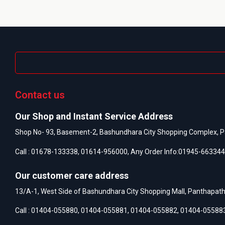
Contact us
Our Shop and Instant Service Address
Shop No- 93, Basement-2, Bashundhara City Shopping Complex, P
Call :
01678-133338
,
01614-956000
, Any Order Info:
01945-663344
Our customer care address
13/A-1, West Side of Bashundhara City Shopping Mall, Panthapat
Call :
01404-055880
,
01404-055881
,
01404-055882
,
01404-05588