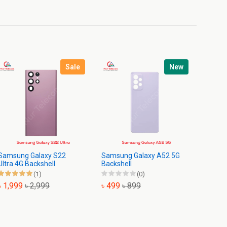
Sale
New
Samsung Galaxy S22
Samsung Galaxy A52 5G
Samsu
Ultra 4G Backshell
Backshell
Backsh
(1)
(0)
৳ 1,999
৳ 2,999
৳ 499
৳ 899
৳ 799