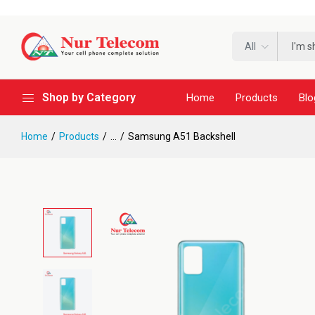
All
Shop by Category
Home
Products
Blo
Home
Products
...
Samsung A51 Backshell