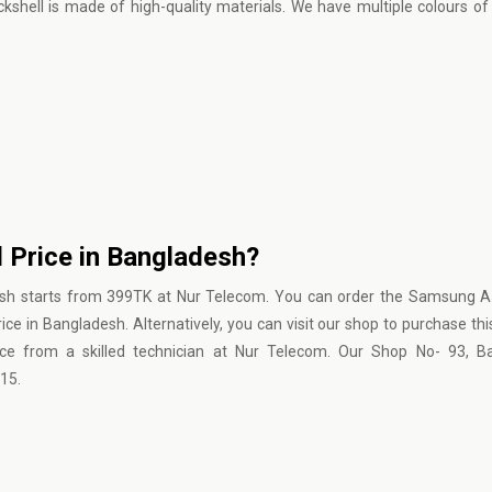
hell is made of high-quality materials. We have multiple colours of
 Price in Bangladesh?
esh starts from 399TK at Nur Telecom. You can order the Samsung A5
ice in Bangladesh. Alternatively, you can visit our shop to purchase thi
vice from a skilled technician at Nur Telecom. Our Shop No- 93, B
15.