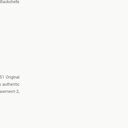
 Backshells
1 Original
s authentic
asement-2,