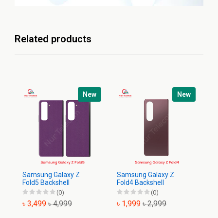
Related products
New
New
Samsung Galaxy Z
Samsung Galaxy Z
Sa
Fold5 Backshell
Fold4 Backshell
Ba
(0)
(0)
৳ 3,499
৳ 4,999
৳ 1,999
৳ 2,999
৳