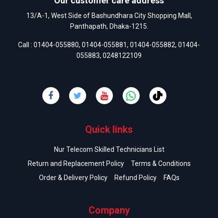
Our customer care address
13/A-1, West Side of Bashundhara City Shopping Mall,
Panthapath, Dhaka-1215.
Call :
01404-055880
,
01404-055881
,
01404-055882
,
01404-
055883
,
0248122109
Quick links
Nur Telecom Skilled Technicians List
Return and Replacement Policy
Terms & Conditions
Order & Delivery Policy
Refund Policy
FAQs
Company