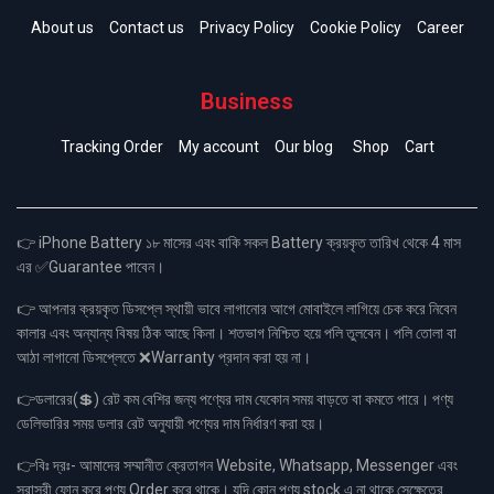
About us
Contact us
Privacy Policy
Cookie Policy
Career
Business
Tracking Order
My account
Our blog
Shop
Cart
👉 iPhone Battery ১৮ মাসের এবং বাকি সকল Battery ক্রয়কৃত তারিখ থেকে 4 মাস
এর ✅Guarantee পাবেন।
👉 আপনার ক্রয়কৃত ডিসপ্লে স্থায়ী ভাবে লাগানোর আগে মোবাইলে লাগিয়ে চেক করে নিবেন
কালার এবং অন্যান্য বিষয় ঠিক আছে কিনা। শতভাগ নিশ্চিত হয়ে পলি তুলবেন। পলি তোলা বা
আঠা লাগানো ডিসপ্লেতে ❌Warranty প্রদান করা হয় না।
👉ডলারের(💲) রেট কম বেশির জন্য পণ্যের দাম যেকোন সময় বাড়তে বা কমতে পারে। পণ্য
ডেলিভারির সময় ডলার রেট অনুযায়ী পণ্যের দাম নির্ধারণ করা হয়।
👉বিঃ দ্রঃ- আমাদের সম্মানীত ক্রেতাগন Website, Whatsapp, Messenger এবং
সরাসরী ফোন করে পণ্য Order করে থাকে। যদি কোন পণ্য stock এ না থাকে সেক্ষেত্রে