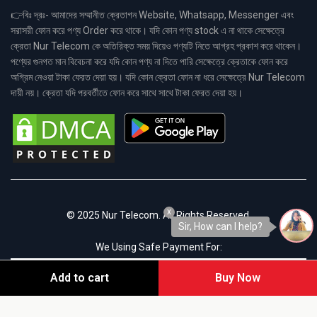
👉বিঃ দ্রঃ- আমাদের সম্মানীত ক্রেতাগন Website, Whatsapp, Messenger এবং
সরাসরী ফোন করে পণ্য Order করে থাকে। যদি কোন পণ্য stock এ না থাকে সেক্ষেত্রে
ক্রেতা Nur Telecom কে অতিরিক্ত সময় দিয়েও পণ্যটি নিতে আগ্রহ প্রকাশ করে থাকেন।
পণ্যের গুনগত মান বিবেচনা করে যদি কোন পণ্য না দিতে পারি সেক্ষেত্রে ক্রেতাকে ফোন করে
অগ্রিম নেওয়া টাকা ফেরত দেয়া হয়। যদি কোন ক্রেতা ফোন না ধরে সেক্ষেত্রে Nur Telecom
দায়ী নয়। ক্রেতা যদি পরবর্তীতে ফোন করে সাথে সাথে টাকা ফেরত দেয়া হয়।
x
© 2025 Nur Telecom. All Rights Reserved.
Sir, How can I help?
We Using Safe Payment For:
Add to cart
Buy Now