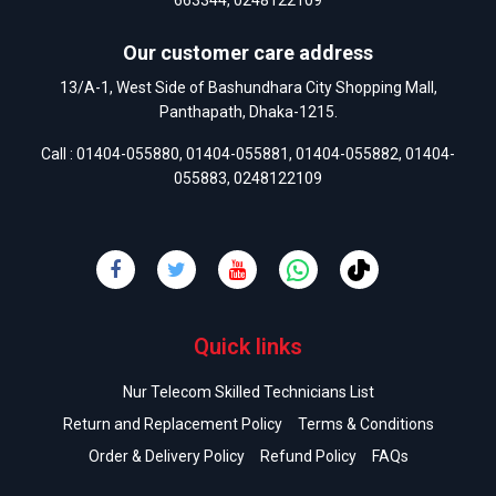
663344
,
0248122109
Our customer care address
13/A-1, West Side of Bashundhara City Shopping Mall,
Panthapath, Dhaka-1215.
Call :
01404-055880
,
01404-055881
,
01404-055882
,
01404-
055883
,
0248122109
Quick links
Nur Telecom Skilled Technicians List
Return and Replacement Policy
Terms & Conditions
Order & Delivery Policy
Refund Policy
FAQs