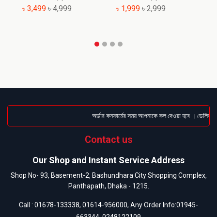
৳ 3,499
৳ 4,999
৳ 1,999
৳ 2,999
৳
অর্ডার কনফার্মের সময় আপনাকে কল দেওয়া হবে । ডেলিভারি চ
Contact us
Our Shop and Instant Service Address
Shop No- 93, Basement-2, Bashundhara City Shopping Complex,
Panthapath, Dhaka - 1215.
Call :
01678-133338
,
01614-956000
, Any Order Info:
01945-