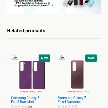
Related products
New
New
Samsung Galaxy Z
Samsung Galaxy Z
Sa
Fold5 Backshell
Fold4 Backshell
Ba
(0)
(0)