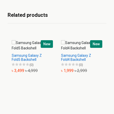
Related products
New
New
Samsung Galaxy Z
Samsung Galaxy Z
Sa
Fold5 Backshell
Fold4 Backshell
Ba
(0)
(0)
৳ 3,499
৳ 4,999
৳ 1,999
৳ 2,999
৳