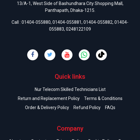
13/A-1, West Side of Bashundhara City Shopping Mall,
Panthapath, Dhaka-1215.
Call :
01404-055880
,
01404-055881
,
01404-055882
,
01404-
055883
,
0248122109
Quick links
Nur Telecom Skilled Technicians List
Return and Replacement Policy
Terms & Conditions
Order & Delivery Policy
Refund Policy
FAQs
Company