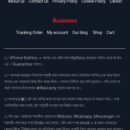
About us
Contact us
Privacy Policy
Cookie Policy
Career
Business
Tracking Order
My account
Our blog
Shop
Cart
👉 iPhone Battery ১৮ মাসের এবং বাকি সকল Battery ক্রয়কৃত তারিখ থেকে 4 মাস
এর ✅Guarantee পাবেন।
👉 আপনার ক্রয়কৃত ডিসপ্লে স্থায়ী ভাবে লাগানোর আগে মোবাইলে লাগিয়ে চেক করে নিবেন
কালার এবং অন্যান্য বিষয় ঠিক আছে কিনা। শতভাগ নিশ্চিত হয়ে পলি তুলবেন। পলি তোলা বা
আঠা লাগানো ডিসপ্লেতে ❌Warranty প্রদান করা হয় না।
👉ডলারের(💲) রেট কম বেশির জন্য পণ্যের দাম যেকোন সময় বাড়তে বা কমতে পারে। পণ্য
ডেলিভারির সময় ডলার রেট অনুযায়ী পণ্যের দাম নির্ধারণ করা হয়।
👉বিঃ দ্রঃ- আমাদের সম্মানীত ক্রেতাগন Website, Whatsapp, Messenger এবং
সরাসরী ফোন করে পণ্য Order করে থাকে। যদি কোন পণ্য stock এ না থাকে সেক্ষেত্রে
ক্রেতা Nur Telecom কে অতিরিক্ত সময় দিয়েও পণ্যটি নিতে আগ্রহ প্রকাশ করে থাকেন।