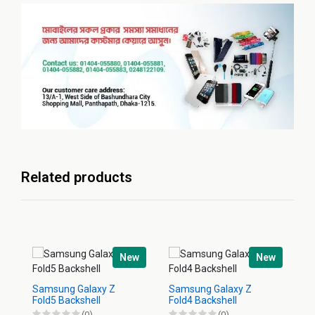
Related products
New
New
Samsung Galaxy Z
Samsung Galaxy Z
Sa
Fold5 Backshell
Fold4 Backshell
Ba
(0)
(0)