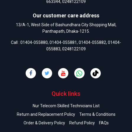
663344
,
0248122109
Our customer care address
13/A-1, West Side of Bashundhara City Shopping Mall,
Panthapath, Dhaka-1215.
Call :
01404-055880
,
01404-055881
,
01404-055882
,
01404-
055883
,
0248122109
Quick links
Nur Telecom Skilled Technicians List
Return and Replacement Policy
Terms & Conditions
Order & Delivery Policy
Refund Policy
FAQs