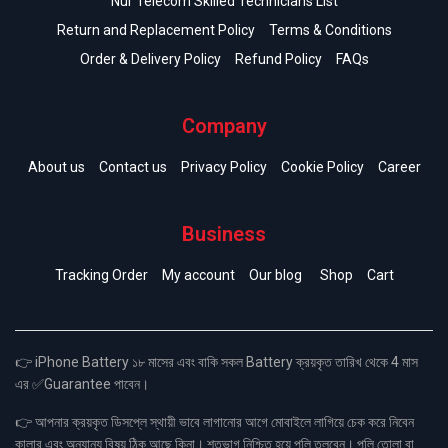
Nur Telecom Skilled Technicians List
Return and Replacement Policy
Terms & Conditions
Order & Delivery Policy
Refund Policy
FAQs
Company
About us
Contact us
Privacy Policy
Cookie Policy
Career
Business
Tracking Order
My account
Our blog
Shop
Cart
👉 iPhone Battery ১৮ মাসের এবং বাকি সকল Battery ক্রয়কৃত তারিখ থেকে 4 মাস
এর ✅Guarantee পাবেন।
👉 আপনার ক্রয়কৃত ডিসপ্লে স্থায়ী ভাবে লাগানোর আগে মোবাইলে লাগিয়ে চেক করে নিবেন
কালার এবং অন্যান্য বিষয় ঠিক আছে কিনা। শতভাগ নিশ্চিত হয়ে পলি তুলবেন। পলি তোলা বা