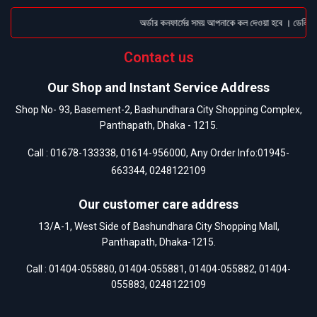
অর্ডার কনফার্মের সময় আপনাকে কল দেওয়া হবে । ডেলিভারি
Contact us
Our Shop and Instant Service Address
Shop No- 93, Basement-2, Bashundhara City Shopping Complex,
Panthapath, Dhaka - 1215.
Call :
01678-133338
,
01614-956000
, Any Order Info:
01945-
663344
,
0248122109
Our customer care address
13/A-1, West Side of Bashundhara City Shopping Mall,
Panthapath, Dhaka-1215.
Call :
01404-055880
,
01404-055881
,
01404-055882
,
01404-
055883
,
0248122109