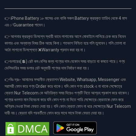
👉 iPhone Battery ১৮ মাসের এবং বাকি সকল Battery ক্রয়কৃত তারিখ থেকে 4 মাস
এর ✅Guarantee পাবেন।
👉 আপনার ক্রয়কৃত ডিসপ্লে স্থায়ী ভাবে লাগানোর আগে মোবাইলে লাগিয়ে চেক করে নিবেন
কালার এবং অন্যান্য বিষয় ঠিক আছে কিনা। শতভাগ নিশ্চিত হয়ে পলি তুলবেন। পলি তোলা বা
আঠা লাগানো ডিসপ্লেতে ❌Warranty প্রদান করা হয় না।
👉ডলারের(💲) রেট কম বেশির জন্য পণ্যের দাম যেকোন সময় বাড়তে বা কমতে পারে। পণ্য
ডেলিভারির সময় ডলার রেট অনুযায়ী পণ্যের দাম নির্ধারণ করা হয়।
👉বিঃ দ্রঃ- আমাদের সম্মানীত ক্রেতাগন Website, Whatsapp, Messenger এবং
সরাসরী ফোন করে পণ্য Order করে থাকে। যদি কোন পণ্য stock এ না থাকে সেক্ষেত্রে
ক্রেতা Nur Telecom কে অতিরিক্ত সময় দিয়েও পণ্যটি নিতে আগ্রহ প্রকাশ করে থাকেন।
পণ্যের গুনগত মান বিবেচনা করে যদি কোন পণ্য না দিতে পারি সেক্ষেত্রে ক্রেতাকে ফোন করে
অগ্রিম নেওয়া টাকা ফেরত দেয়া হয়। যদি কোন ক্রেতা ফোন না ধরে সেক্ষেত্রে Nur Telecom
দায়ী নয়। ক্রেতা যদি পরবর্তীতে ফোন করে সাথে সাথে টাকা ফেরত দেয়া হয়।