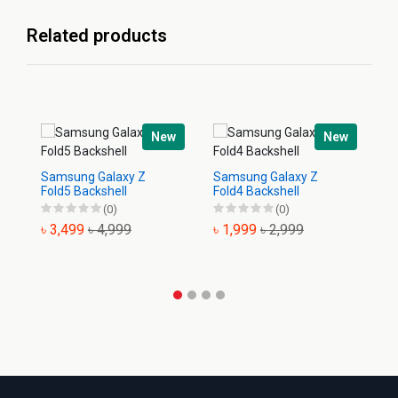
Related products
New
New
Samsung Galaxy Z
Samsung Galaxy Z
Sa
Fold5 Backshell
Fold4 Backshell
Ba
(0)
(0)
৳ 3,499
৳ 4,999
৳ 1,999
৳ 2,999
৳