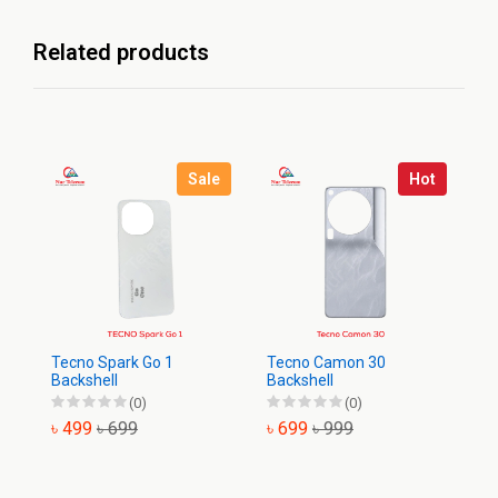
Related products
Sale
Hot
T
Pr
৳
Tecno Spark Go 1
Tecno Camon 30
Backshell
Backshell
(0)
(0)
৳ 499
৳ 699
৳ 699
৳ 999