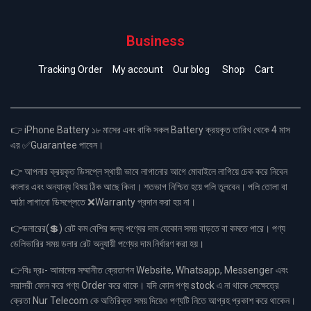
Business
Tracking Order
My account
Our blog
Shop
Cart
👉 iPhone Battery ১৮ মাসের এবং বাকি সকল Battery ক্রয়কৃত তারিখ থেকে 4 মাস
এর ✅Guarantee পাবেন।
👉 আপনার ক্রয়কৃত ডিসপ্লে স্থায়ী ভাবে লাগানোর আগে মোবাইলে লাগিয়ে চেক করে নিবেন
কালার এবং অন্যান্য বিষয় ঠিক আছে কিনা। শতভাগ নিশ্চিত হয়ে পলি তুলবেন। পলি তোলা বা
আঠা লাগানো ডিসপ্লেতে ❌Warranty প্রদান করা হয় না।
👉ডলারের(💲) রেট কম বেশির জন্য পণ্যের দাম যেকোন সময় বাড়তে বা কমতে পারে। পণ্য
ডেলিভারির সময় ডলার রেট অনুযায়ী পণ্যের দাম নির্ধারণ করা হয়।
👉বিঃ দ্রঃ- আমাদের সম্মানীত ক্রেতাগন Website, Whatsapp, Messenger এবং
সরাসরী ফোন করে পণ্য Order করে থাকে। যদি কোন পণ্য stock এ না থাকে সেক্ষেত্রে
ক্রেতা Nur Telecom কে অতিরিক্ত সময় দিয়েও পণ্যটি নিতে আগ্রহ প্রকাশ করে থাকেন।