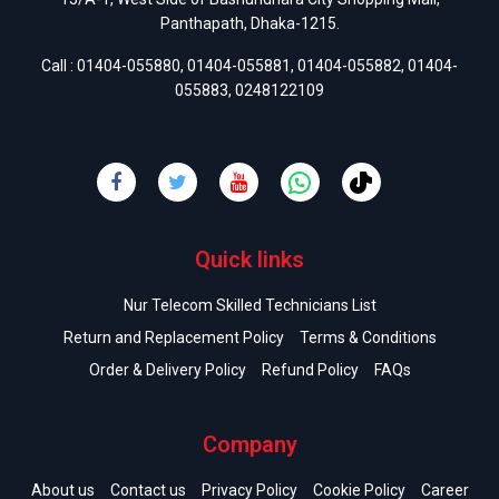
Panthapath, Dhaka-1215.
Call :
01404-055880
,
01404-055881
,
01404-055882
,
01404-
055883
,
0248122109
Quick links
Nur Telecom Skilled Technicians List
Return and Replacement Policy
Terms & Conditions
Order & Delivery Policy
Refund Policy
FAQs
Company
About us
Contact us
Privacy Policy
Cookie Policy
Career