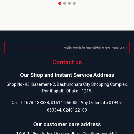
অর্ডার কনফার্মের সময় আপনাকে কল দেওয়া হবে । ডেলিভ
Contact us
Our Shop and Instant Service Address
Shop No- 93, Basement-2, Bashundhara City Shopping Complex,
Panthapath, Dhaka - 1215.
Call :
01678-133338
,
01614-956000
, Any Order Info:
01945-
663344
,
0248122109
Our customer care address
13/A-1, West Side of Bashundhara City Shopping Mall,