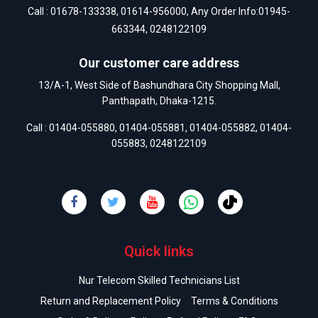
Call :
01678-133338
,
01614-956000
, Any Order Info:
01945-
663344
,
0248122109
Our customer care address
13/A-1, West Side of Bashundhara City Shopping Mall,
Panthapath, Dhaka-1215.
Call :
01404-055880
,
01404-055881
,
01404-055882
,
01404-
055883
,
0248122109
Quick links
Nur Telecom Skilled Technicians List
Return and Replacement Policy
Terms & Conditions