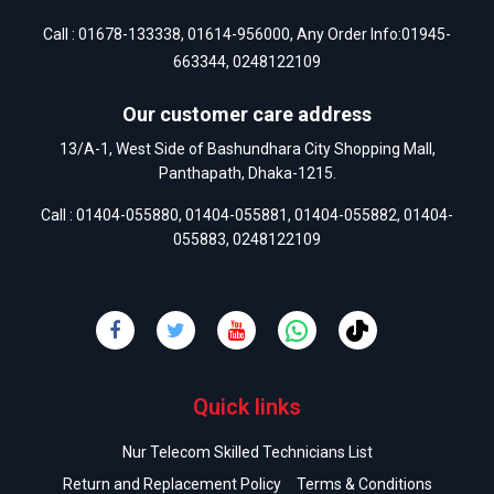
Call :
01678-133338
,
01614-956000
, Any Order Info:
01945-
663344
,
0248122109
Our customer care address
13/A-1, West Side of Bashundhara City Shopping Mall,
Panthapath, Dhaka-1215.
Call :
01404-055880
,
01404-055881
,
01404-055882
,
01404-
055883
,
0248122109
Quick links
Nur Telecom Skilled Technicians List
Return and Replacement Policy
Terms & Conditions