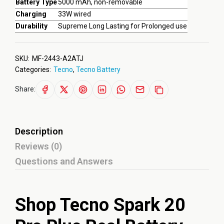
Battery Type
5000 mAh, non-removable
Charging
33W wired
Durability
Supreme Long Lasting for Prolonged use
SKU:
MF-2443-A2ATJ
Categories:
Tecno
,
Tecno Battery
Share:
Description
Reviews (0)
Questions and Answers
Shop Tecno Spark 20