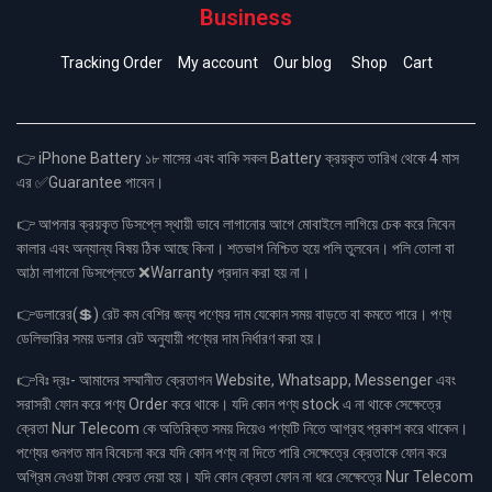
Business
Tracking Order
My account
Our blog
Shop
Cart
👉 iPhone Battery ১৮ মাসের এবং বাকি সকল Battery ক্রয়কৃত তারিখ থেকে 4 মাস
এর ✅Guarantee পাবেন।
👉 আপনার ক্রয়কৃত ডিসপ্লে স্থায়ী ভাবে লাগানোর আগে মোবাইলে লাগিয়ে চেক করে নিবেন
কালার এবং অন্যান্য বিষয় ঠিক আছে কিনা। শতভাগ নিশ্চিত হয়ে পলি তুলবেন। পলি তোলা বা
আঠা লাগানো ডিসপ্লেতে ❌Warranty প্রদান করা হয় না।
👉ডলারের(💲) রেট কম বেশির জন্য পণ্যের দাম যেকোন সময় বাড়তে বা কমতে পারে। পণ্য
ডেলিভারির সময় ডলার রেট অনুযায়ী পণ্যের দাম নির্ধারণ করা হয়।
👉বিঃ দ্রঃ- আমাদের সম্মানীত ক্রেতাগন Website, Whatsapp, Messenger এবং
সরাসরী ফোন করে পণ্য Order করে থাকে। যদি কোন পণ্য stock এ না থাকে সেক্ষেত্রে
ক্রেতা Nur Telecom কে অতিরিক্ত সময় দিয়েও পণ্যটি নিতে আগ্রহ প্রকাশ করে থাকেন।
পণ্যের গুনগত মান বিবেচনা করে যদি কোন পণ্য না দিতে পারি সেক্ষেত্রে ক্রেতাকে ফোন করে
অগ্রিম নেওয়া টাকা ফেরত দেয়া হয়। যদি কোন ক্রেতা ফোন না ধরে সেক্ষেত্রে Nur Telecom