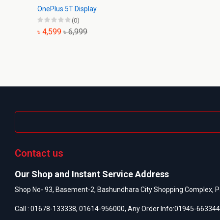
OnePlus 5T Display
(0)
৳ 4,599
৳ 6,999
Contact us
Our Shop and Instant Service Address
Shop No- 93, Basement-2, Bashundhara City Shopping Complex, P
Call :
01678-133338
,
01614-956000
, Any Order Info:
01945-663344