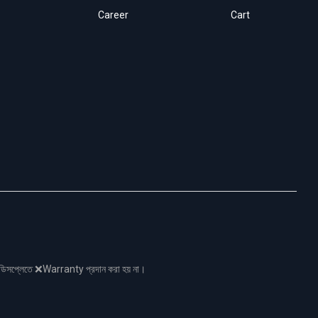
Career
Cart
নো ডিসপ্লেতে ❌Warranty প্রদান করা হয় না।