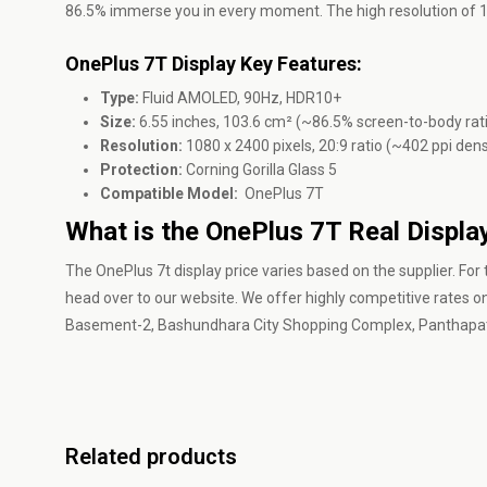
86.5% immerse you in every moment. The high resolution of 1
OnePlus 7T Display Key Features:
Type:
Fluid AMOLED, 90Hz, HDR10+
Size:
6.55 inches, 103.6 cm² (~86.5% screen-to-body rat
Resolution:
1080 x 2400 pixels, 20:9 ratio (~402 ppi dens
Protection:
Corning Gorilla Glass 5
Compatible Model:
OnePlus 7T
What is the OnePlus 7T Real Displa
The OnePlus 7t display price varies based on the supplier. For 
head over to
our website.
We offer highly competitive rates on
Basement-2, Bashundhara City Shopping Complex, Panthapa
Related products