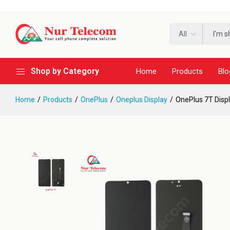
All
Shop by Category
Home
Products
Blo
Home
Products
OnePlus
Oneplus Display
OnePlus 7T Disp