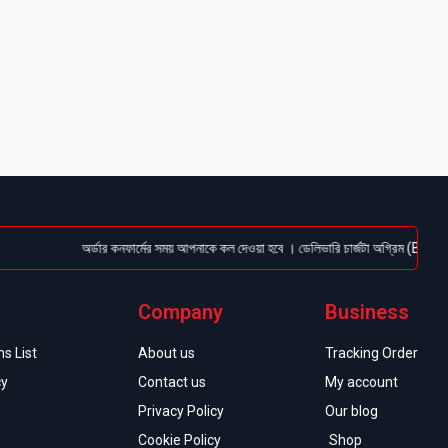
অর্ডার কনফার্মের সময় আপনাকে কল দেওয়া হবে । ডেলিভারি চার্জটা অগ্রিম (Bkash/Nagad:
Company
Business
s List
About us
Tracking Order
cy
Contact us
My account
Privacy Policy
Our blog
Cookie Policy
Shop