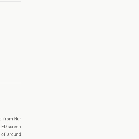
ce from Nur
OLED screen
o of around