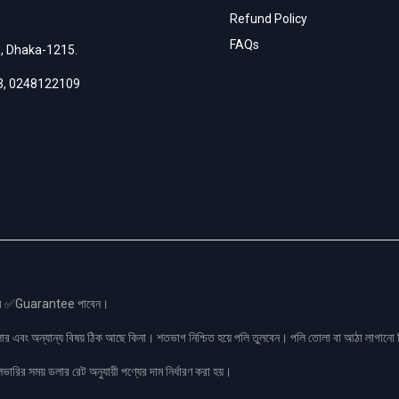
Refund Policy
FAQs
h, Dhaka-1215.
3
,
0248122109
স এর ✅Guarantee পাবেন।
লার এবং অন্যান্য বিষয় ঠিক আছে কিনা। শতভাগ নিশ্চিত হয়ে পলি তুলবেন। পলি তোলা বা আঠা লাগা
রির সময় ডলার রেট অনুযায়ী পণ্যের দাম নির্ধারণ করা হয়।