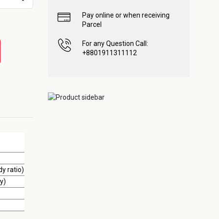
Pay online or when receiving
Parcel
For any Question Call:
+8801911311112
y ratio)
y)