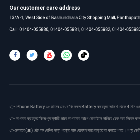
Our customer care address
13/A-1, West Side of Bashundhara City Shopping Mall, Panthapat
Call :
01404-055880
,
01404-055881
,
01404-055882
,
01404-05588
👉 iPhone Battery ১৮ মাসের এবং বাকি সকল Battery ক্রয়কৃত তারিখ থেকে 4 মা
👉 আপনার ক্রয়কৃত ডিসপ্লে স্থায়ী ভাবে লাগানোর আগে মোবাইলে লাগিয়ে চেক করে নিবেন কা
👉ডলারের(💲) রেট কম বেশির জন্য পণ্যের দাম যেকোন সময় বাড়তে বা কমতে পারে। পণ্য ডেলিভা