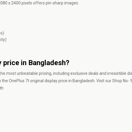
080 x 2400 pixels offers pin-sharp images.
io)
ity)
y price in Bangladesh?
the most unbeatable pricing, including exclusive deals and irresistible di
 the OnePlus 7t original display price in Bangladesh.
Visit our Shop
No- 9
th